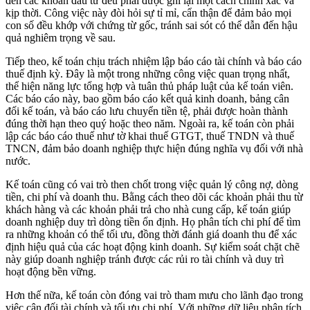
đến các khoản đầu tư đều phải được ghi lại một cách chính xác và
kịp thời. Công việc này đòi hỏi sự tỉ mỉ, cẩn thận để đảm bảo mọi
con số đều khớp với chứng từ gốc, tránh sai sót có thể dẫn đến hậu
quả nghiêm trọng về sau.
Tiếp theo, kế toán chịu trách nhiệm lập báo cáo tài chính và báo cáo
thuế định kỳ. Đây là một trong những công việc quan trọng nhất,
thể hiện năng lực tổng hợp và tuân thủ pháp luật của kế toán viên.
Các báo cáo này, bao gồm báo cáo kết quả kinh doanh, bảng cân
đối kế toán, và báo cáo lưu chuyển tiền tệ, phải được hoàn thành
đúng thời hạn theo quý hoặc theo năm. Ngoài ra, kế toán còn phải
lập các báo cáo thuế như tờ khai thuế GTGT, thuế TNDN và thuế
TNCN, đảm bảo doanh nghiệp thực hiện đúng nghĩa vụ đối với nhà
nước.
Kế toán cũng có vai trò then chốt trong việc quản lý công nợ, dòng
tiền, chi phí và doanh thu. Bằng cách theo dõi các khoản phải thu từ
khách hàng và các khoản phải trả cho nhà cung cấp, kế toán giúp
doanh nghiệp duy trì dòng tiền ổn định. Họ phân tích chi phí để tìm
ra những khoản có thể tối ưu, đồng thời đánh giá doanh thu để xác
định hiệu quả của các hoạt động kinh doanh. Sự kiểm soát chặt chẽ
này giúp doanh nghiệp tránh được các rủi ro tài chính và duy trì
hoạt động bền vững.
Hơn thế nữa, kế toán còn đóng vai trò tham mưu cho lãnh đạo trong
việc cân đối tài chính và tối ưu chi phí. Với những dữ liệu phân tích