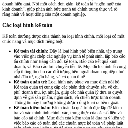
doanh hiệu quả. Nói một cách đơn giản, kế toán là “ngôn ngữ của
kinh doanh”, giúp phản ánh bức tranh tài chính trung thực và rõ
ràng nhất về hoạt động của một doanh nghiệp.
Các loại hình kế toán
Kế toán thường được chia thành ba loại hình chính, mỗi loại có một
chức năng và mục đích riêng biệt:
Kế toán tài chính:
Đây là loại hình phổ biến nhất, tập trung
vào việc ghi chép các nghiệp vụ kinh tế phát sinh, lập báo cáo
tài chính như Bảng cân đối kế toán, Báo cáo kết quả kinh
doanh, và Báo cáo lưu chuyển tiền tệ. Mục đích chính là cung
cấp thông tin cho các đối tượng bên ngoài doanh nghiệp như
nhà đầu tư, ngân hàng, và cơ quan thuế.
Kế toán quản trị:
Loại hình này phục vụ mục đích nội bộ.
Kế toán quản trị cung cấp các phân tích chuyên sâu về chi
phí, doanh thu, lợi nhuận, giúp các nhà quản lý đưa ra quyết
định về giá sản phẩm, ngân sách, và chiến lược kinh doanh.
Thông tin này thường không được công khai ra bên ngoài.
Kế toán kiểm toán:
Kiểm toán là quá trình độc lập để kiểm
tra và xác minh tính chính xác, trung thực của các số liệu và
báo cáo tài chính. Mục đích của kiểm toán là đưa ra ý kiến về
việc báo cáo có tuân thủ các chuẩn mực kế toán và pháp luật