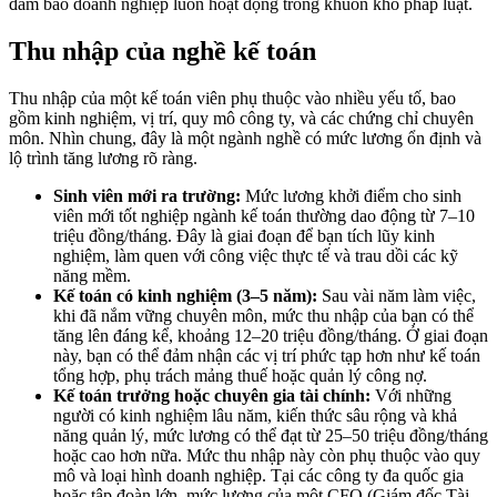
đảm bảo doanh nghiệp luôn hoạt động trong khuôn khổ pháp luật.
Thu nhập của nghề kế toán
Thu nhập của một kế toán viên phụ thuộc vào nhiều yếu tố, bao
gồm kinh nghiệm, vị trí, quy mô công ty, và các chứng chỉ chuyên
môn. Nhìn chung, đây là một ngành nghề có mức lương ổn định và
lộ trình tăng lương rõ ràng.
Sinh viên mới ra trường:
Mức lương khởi điểm cho sinh
viên mới tốt nghiệp ngành kế toán thường dao động từ 7–10
triệu đồng/tháng. Đây là giai đoạn để bạn tích lũy kinh
nghiệm, làm quen với công việc thực tế và trau dồi các kỹ
năng mềm.
Kế toán có kinh nghiệm (3–5 năm):
Sau vài năm làm việc,
khi đã nắm vững chuyên môn, mức thu nhập của bạn có thể
tăng lên đáng kể, khoảng 12–20 triệu đồng/tháng. Ở giai đoạn
này, bạn có thể đảm nhận các vị trí phức tạp hơn như kế toán
tổng hợp, phụ trách mảng thuế hoặc quản lý công nợ.
Kế toán trưởng hoặc chuyên gia tài chính:
Với những
người có kinh nghiệm lâu năm, kiến thức sâu rộng và khả
năng quản lý, mức lương có thể đạt từ 25–50 triệu đồng/tháng
hoặc cao hơn nữa. Mức thu nhập này còn phụ thuộc vào quy
mô và loại hình doanh nghiệp. Tại các công ty đa quốc gia
hoặc tập đoàn lớn, mức lương của một CFO (Giám đốc Tài