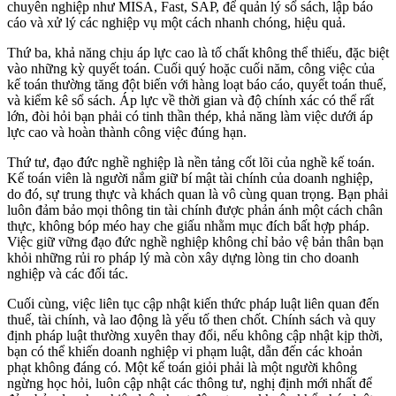
chuyên nghiệp như MISA, Fast, SAP, để quản lý sổ sách, lập báo
cáo và xử lý các nghiệp vụ một cách nhanh chóng, hiệu quả.
Thứ ba, khả năng chịu áp lực cao là tố chất không thể thiếu, đặc biệt
vào những kỳ quyết toán. Cuối quý hoặc cuối năm, công việc của
kế toán thường tăng đột biến với hàng loạt báo cáo, quyết toán thuế,
và kiểm kê sổ sách. Áp lực về thời gian và độ chính xác có thể rất
lớn, đòi hỏi bạn phải có tinh thần thép, khả năng làm việc dưới áp
lực cao và hoàn thành công việc đúng hạn.
Thứ tư, đạo đức nghề nghiệp là nền tảng cốt lõi của nghề kế toán.
Kế toán viên là người nắm giữ bí mật tài chính của doanh nghiệp,
do đó, sự trung thực và khách quan là vô cùng quan trọng. Bạn phải
luôn đảm bảo mọi thông tin tài chính được phản ánh một cách chân
thực, không bóp méo hay che giấu nhằm mục đích bất hợp pháp.
Việc giữ vững đạo đức nghề nghiệp không chỉ bảo vệ bản thân bạn
khỏi những rủi ro pháp lý mà còn xây dựng lòng tin cho doanh
nghiệp và các đối tác.
Cuối cùng, việc liên tục cập nhật kiến thức pháp luật liên quan đến
thuế, tài chính, và lao động là yếu tố then chốt. Chính sách và quy
định pháp luật thường xuyên thay đổi, nếu không cập nhật kịp thời,
bạn có thể khiến doanh nghiệp vi phạm luật, dẫn đến các khoản
phạt không đáng có. Một kế toán giỏi phải là một người không
ngừng học hỏi, luôn cập nhật các thông tư, nghị định mới nhất để