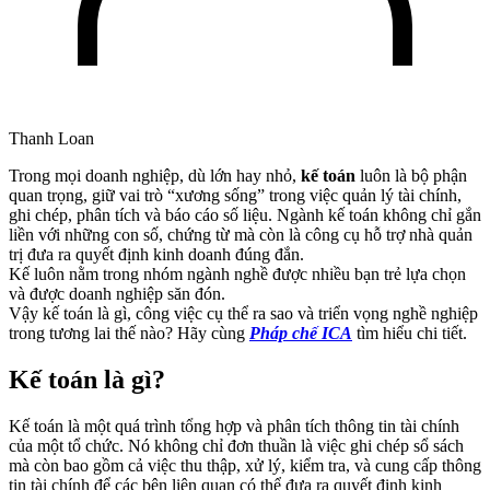
Thanh Loan
Trong mọi doanh nghiệp, dù lớn hay nhỏ,
kế toán
luôn là bộ phận
quan trọng, giữ vai trò “xương sống” trong việc quản lý tài chính,
ghi chép, phân tích và báo cáo số liệu. Ngành kế toán không chỉ gắn
liền với những con số, chứng từ mà còn là công cụ hỗ trợ nhà quản
trị đưa ra quyết định kinh doanh đúng đắn.
Kế luôn nằm trong nhóm ngành nghề được nhiều bạn trẻ lựa chọn
và được doanh nghiệp săn đón.
Vậy kế toán là gì, công việc cụ thể ra sao và triển vọng nghề nghiệp
trong tương lai thế nào? Hãy cùng
Pháp chế ICA
tìm hiểu chi tiết.
Kế toán là gì?
Kế toán là một quá trình tổng hợp và phân tích thông tin tài chính
của một tổ chức. Nó không chỉ đơn thuần là việc ghi chép sổ sách
mà còn bao gồm cả việc thu thập, xử lý, kiểm tra, và cung cấp thông
tin tài chính để các bên liên quan có thể đưa ra quyết định kinh