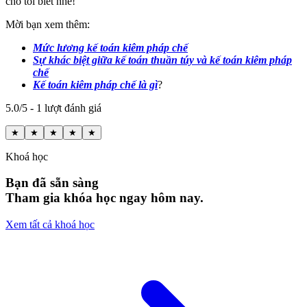
cho tôi biết nhé!
Mời bạn xem thêm:
Mức lương kế toán kiêm pháp chế
Sự khác biệt giữa kế toán thuần túy và kế toán kiêm pháp
chế
Kế toán kiêm pháp chế là gì
?
5.0/5 - 1 lượt đánh giá
★
★
★
★
★
Khoá học
Bạn đã sẵn sàng
Tham gia khóa học ngay hôm nay.
Xem tất cả khoá học