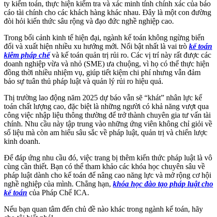
ty kiểm toán, thực hiện kiểm tra và xác minh tính chính xác của báo
cáo tài chính cho các khách hàng khác nhau. Đây là một con đường
đòi hỏi kiến thức sâu rộng và đạo đức nghề nghiệp cao.
Trong bối cảnh kinh tế hiện đại, ngành kế toán không ngừng biến
đổi và xuất hiện nhiều xu hướng mới. Nổi bật nhất là vai trò
kế toán
kiêm pháp chế
và kế toán quản trị rủi ro. Các vị trí này rất được các
doanh nghiệp vừa và nhỏ (SME) ưa chuộng, vì họ có thể thực hiện
đồng thời nhiều nhiệm vụ, giúp tiết kiệm chi phí nhưng vẫn đảm
bảo sự tuân thủ pháp luật và quản lý rủi ro hiệu quả.
Thị trường lao động năm 2025 dự báo vẫn sẽ “khát” nhân lực kế
toán chất lượng cao, đặc biệt là những người có khả năng vượt qua
công việc nhập liệu thông thường để trở thành chuyên gia tư vấn tài
chính. Nhu cầu này tập trung vào những ứng viên không chỉ giỏi về
số liệu mà còn am hiểu sâu sắc về pháp luật, quản trị và chiến lược
kinh doanh.
Để đáp ứng nhu cầu đó, việc trang bị thêm kiến thức pháp luật là vô
cùng cần thiết. Bạn có thể tham khảo các khóa học chuyên sâu về
pháp luật dành cho kế toán để nâng cao năng lực và mở rộng cơ hội
nghề nghiệp của mình. Chẳng hạn,
khóa học đào tạo pháp luật cho
kế toán
của Pháp Chế ICA.
Nếu bạn quan tâm đến chủ đề nào khác trong ngành kế toán, hãy