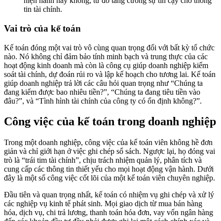
hiện hành hay không, từ đó tăng cường sự tin cậy cho thông
tin tài chính.
Vai trò của kế toán
Kế toán đóng một vai trò vô cùng quan trọng đối với bất kỳ tổ chức
nào. Nó không chỉ đảm bảo tính minh bạch và trung thực của các
hoạt động kinh doanh mà còn là công cụ giúp doanh nghiệp kiểm
soát tài chính, dự đoán rủi ro và lập kế hoạch cho tương lai. Kế toán
giúp doanh nghiệp trả lời các câu hỏi quan trọng như “Chúng ta
đang kiếm được bao nhiêu tiền?”, “Chúng ta đang tiêu tiền vào
đâu?”, và “Tình hình tài chính của công ty có ổn định không?”.
Công việc của kế toán trong doanh nghiệp
Trong một doanh nghiệp, công việc của kế toán viên không hề đơn
giản và chỉ giới hạn ở việc ghi chép sổ sách. Ngược lại, họ đóng vai
trò là “trái tim tài chính”, chịu trách nhiệm quản lý, phân tích và
cung cấp các thông tin thiết yếu cho mọi hoạt động vận hành. Dưới
đây là một số công việc cốt lõi của một kế toán viên chuyên nghiệp.
Đầu tiên và quan trọng nhất, kế toán có nhiệm vụ ghi chép và xử lý
các nghiệp vụ kinh tế phát sinh. Mọi giao dịch từ mua bán hàng
hóa, dịch vụ, chi trả lương, thanh toán hóa đơn, vay vốn ngân hàng