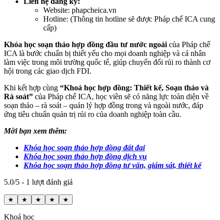
Liên hệ đăng ký:
Website: phapcheica.vn
Hotline: (Thông tin hotline sẽ được Pháp chế ICA cung
cấp)
Khóa học soạn thảo hợp đồng đầu tư nước ngoài
của Pháp chế
ICA là bước chuẩn bị thiết yếu cho mọi doanh nghiệp và cá nhân
làm việc trong môi trường quốc tế, giúp chuyển đổi rủi ro thành cơ
hội trong các giao dịch FDI.
Khi kết hợp cùng
“Khoá học hợp đồng: Thiết kế, Soạn thảo và
Rà soát”
của Pháp chế ICA, học viên sẽ có năng lực toàn diện về
soạn thảo – rà soát – quản lý hợp đồng trong và ngoài nước, đáp
ứng tiêu chuẩn quản trị rủi ro của doanh nghiệp toàn cầu.
Mời bạn xem thêm:
Khóa học soạn thảo hợp đồng đất đai
Khóa học soạn thảo hợp đồng dịch vụ
Khóa học soạn thảo hợp đồng tư vấn, giám sát, thiết kế
5.0/5 - 1 lượt đánh giá
★
★
★
★
★
Khoá học