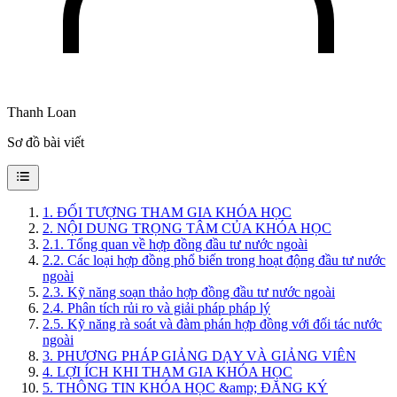
Thanh Loan
Sơ đồ bài viết
1
.
ĐỐI TƯỢNG THAM GIA KHÓA HỌC
2
.
NỘI DUNG TRỌNG TÂM CỦA KHÓA HỌC
2.1
.
Tổng quan về hợp đồng đầu tư nước ngoài
2.2
.
Các loại hợp đồng phổ biến trong hoạt động đầu tư nước
ngoài
2.3
.
Kỹ năng soạn thảo hợp đồng đầu tư nước ngoài
2.4
.
Phân tích rủi ro và giải pháp pháp lý
2.5
.
Kỹ năng rà soát và đàm phán hợp đồng với đối tác nước
ngoài
3
.
PHƯƠNG PHÁP GIẢNG DẠY VÀ GIẢNG VIÊN
4
.
LỢI ÍCH KHI THAM GIA KHÓA HỌC
5
.
THÔNG TIN KHÓA HỌC &amp; ĐĂNG KÝ