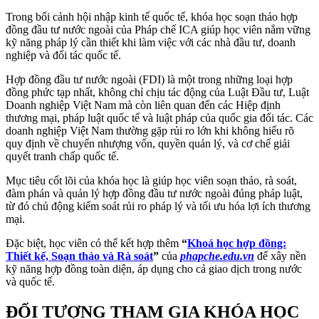
Trong bối cảnh hội nhập kinh tế quốc tế, khóa học soạn thảo hợp
đồng đầu tư nước ngoài của Pháp chế ICA giúp học viên nắm vững
kỹ năng pháp lý cần thiết khi làm việc với các nhà đầu tư, doanh
nghiệp và đối tác quốc tế.
Hợp đồng đầu tư nước ngoài (FDI) là một trong những loại hợp
đồng phức tạp nhất, không chỉ chịu tác động của Luật Đầu tư, Luật
Doanh nghiệp Việt Nam mà còn liên quan đến các Hiệp định
thương mại, pháp luật quốc tế và luật pháp của quốc gia đối tác. Các
doanh nghiệp Việt Nam thường gặp rủi ro lớn khi không hiểu rõ
quy định về chuyển nhượng vốn, quyền quản lý, và cơ chế giải
quyết tranh chấp quốc tế.
Mục tiêu cốt lõi của khóa học là giúp học viên soạn thảo, rà soát,
đàm phán và quản lý hợp đồng đầu tư nước ngoài đúng pháp luật,
từ đó chủ động kiểm soát rủi ro pháp lý và tối ưu hóa lợi ích thương
mại.
Đặc biệt, học viên có thể kết hợp thêm
“
Khoá học hợp đồng:
Thiết kế, Soạn thảo và Rà soát
”
của
phapche.edu.vn
để xây nền
kỹ năng hợp đồng toàn diện, áp dụng cho cả giao dịch trong nước
và quốc tế.
ĐỐI TƯỢNG THAM GIA KHÓA HỌC