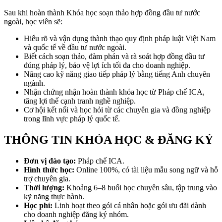
Sau khi hoàn thành Khóa học soạn thảo hợp đồng đầu tư nước
ngoài, học viên sẽ:
Hiểu rõ và vận dụng thành thạo quy định pháp luật Việt Nam
và quốc tế về đầu tư nước ngoài.
Biết cách soạn thảo, đàm phán và rà soát hợp đồng đầu tư
đúng pháp lý, bảo vệ lợi ích tối đa cho doanh nghiệp.
Nâng cao kỹ năng giao tiếp pháp lý bằng tiếng Anh chuyên
ngành.
Nhận chứng nhận hoàn thành khóa học từ Pháp chế ICA,
tăng lợi thế cạnh tranh nghề nghiệp.
Cơ hội kết nối và học hỏi từ các chuyên gia và đồng nghiệp
trong lĩnh vực pháp lý quốc tế.
THÔNG TIN KHÓA HỌC & ĐĂNG KÝ
Đơn vị đào tạo:
Pháp chế ICA.
Hình thức học:
Online 100%, có tài liệu mẫu song ngữ và hỗ
trợ chuyên gia.
Thời lượng:
Khoảng 6–8 buổi học chuyên sâu, tập trung vào
kỹ năng thực hành.
Học phí:
Linh hoạt theo gói cá nhân hoặc gói ưu đãi dành
cho doanh nghiệp đăng ký nhóm.