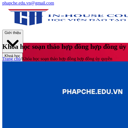
phapche.edu.vn@gmail.com
Giới thiệu
Khóa học soạn thảo hợp đồng hợp đồng ủy
Khoá học
Trang chủ
/
Khóa học soạn thảo hợp đồng hợp đồng ủy quyền
Thư viện
Tin tức và Hoạt động
Tuyển sinh
Liên hệ